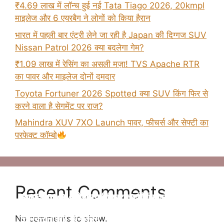
₹4.69 लाख में लॉन्च हुई नई Tata Tiago 2026, 20kmpl
माइलेज और 6 एयरबैग ने लोगों को किया हैरान
भारत में पहली बार एंट्री लेने जा रही है Japan की दिग्गज SUV
Nissan Patrol 2026 क्या बदलेगा गेम?
₹1.09 लाख में रेसिंग का असली मज़ा! TVS Apache RTR
का पावर और माइलेज दोनों दमदार
Toyota Fortuner 2026 Spotted क्या SUV किंग फिर से
करने वाला है सेगमेंट पर राज?
Mahindra XUV 7XO Launch पावर, फीचर्स और सेफ्टी का
परफेक्ट कॉम्बो
Recent Comments
Tata Altroz 2025 फेसलिफ्ट–जानिए क्या-क्या बदला है
न्यू Maruti Suzuki Brezza 2025 अब मात्र ₹8.69
न्यू Kia Clavis सेगमेंट की बेस्ट कार होंगी जल्द लॉन्च
2025 Kia Sonet की पहली झलक – अब मिलेगा बड़ा
Hybrid Fortuner लॉन्च – ज़्यादा पावर, कम फ्यूल खर्च!
इस बार
लाख की प्राइस में
जानिए प्राइस
No comments to show.
टचस्क्रीन और नए फीचर्स