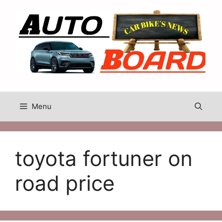
Skip
to
content
Menu
toyota fortuner on
road price