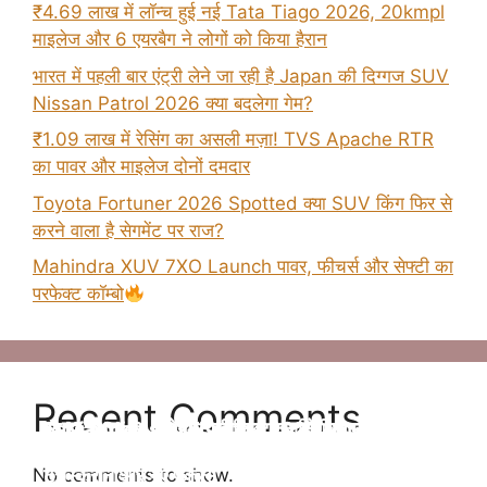
₹4.69 लाख में लॉन्च हुई नई Tata Tiago 2026, 20kmpl
माइलेज और 6 एयरबैग ने लोगों को किया हैरान
भारत में पहली बार एंट्री लेने जा रही है Japan की दिग्गज SUV
Nissan Patrol 2026 क्या बदलेगा गेम?
₹1.09 लाख में रेसिंग का असली मज़ा! TVS Apache RTR
का पावर और माइलेज दोनों दमदार
Toyota Fortuner 2026 Spotted क्या SUV किंग फिर से
करने वाला है सेगमेंट पर राज?
Mahindra XUV 7XO Launch पावर, फीचर्स और सेफ्टी का
परफेक्ट कॉम्बो
Recent Comments
Tata Altroz 2025 फेसलिफ्ट–जानिए क्या-क्या बदला है
न्यू Maruti Suzuki Brezza 2025 अब मात्र ₹8.69
न्यू Kia Clavis सेगमेंट की बेस्ट कार होंगी जल्द लॉन्च
2025 Kia Sonet की पहली झलक – अब मिलेगा बड़ा
Hybrid Fortuner लॉन्च – ज़्यादा पावर, कम फ्यूल खर्च!
इस बार
लाख की प्राइस में
जानिए प्राइस
No comments to show.
टचस्क्रीन और नए फीचर्स