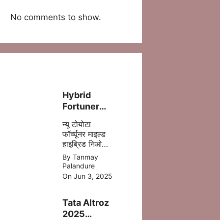
No comments to show.
Hybrid
Fortuner
लॉन्च – ज़्यादा
न्यू टोयोटा
पावर, कम फ्यूल
फॉर्च्यूनर माइल्ड
खर्च!
हाइब्रिड निओ
ड्राइव में 5 %
By Tanmay
डीजल की बचत
Palandure
होने वाली है
On Jun 3, 2025
,जिसमे ज्यादा
माइलेज आपको
Tata Altroz
मिल जाता है |
2025