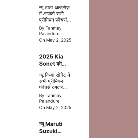
फेसलिफ्ट–
न्यू टाटा अल्ट्रोज़
जानिए क्या-क्या
में आपको सभी
बदला है इस बार
प्रीमियम फीचर्स
अपडेट
By Tanmay
एक्सटीरियर के
Palandure
साथ ज्यादा सेफ्टी,
On May 2, 2025
पॉवरफुल इंजन
आपको देखने मिल
2025 Kia
जाता है |
Sonet की
पहली झलक –
न्यू किआ सोनेट में
अब मिलेगा बड़ा
सभी प्रीमियम
टचस्क्रीन और
फीचर्स दमदार
नए फीचर्स
इंजन डिसेंट सेफ्टी
By Tanmay
बेहतर कलर के
Palandure
साथ 2025 में
On May 2, 2025
मिल जाती है |
न्यू Maruti
Suzuki