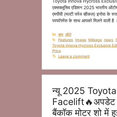
Toyota Innova Hycross Exclusive E
एक्सक्लूसिव एडिशन 2025 भारतीय ऑटोमोब
एमपीवी (मल्टी पर्पज व्हीकल) इनोवा के रुत
परफॉरमेंस के साथ आपको मिलने वाली है ।
Categories
कार
,
ऑटो
Tags
Features
,
Image
,
Mileage
,
news
,
Toyota Innova Hycross Exclusive Edi
Price
Leave a comment
न्यू 2025 Toyot
Facelift🔥अपडेट 
बैंकॉक मोटर शो में ह