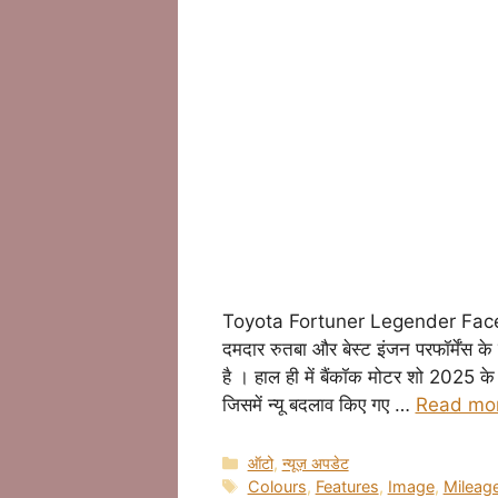
Toyota Fortuner Legender Facelift 
दमदार रुतबा और बेस्ट इंजन परफॉर्मेंस के
है । हाल ही में बैंकॉक मोटर शो 2025 के 
जिसमें न्यू बदलाव किए गए …
Read mo
Categories
ऑटो
,
न्यूज़ अपडेट
Tags
Colours
,
Features
,
Image
,
Mileag