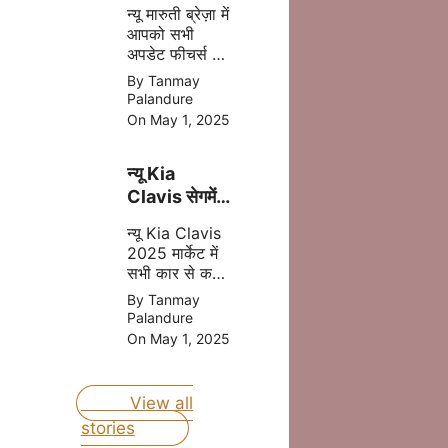
Brezza
न्यू मारुती ब्रेज़ा में
2025 अब
आपको सभी
मात्र ₹8.69
अपडेट फीचर्स और
लाख की प्राइस
दमदार इंजन मिल
By Tanmay
में
जाता है इसमें
Palandure
आपको CNG का
On May 1, 2025
आप्शन भी मिलने
वाला है, जोकि
न्यू Kia
आपकी माइलेज
बढ़ता है |
Clavis सेगमेंट
की बेस्ट कार
न्यू Kia Clavis
होंगी जल्द लॉन्च
2025 मार्केट में
जानिए प्राइस
सभी कार से कड़ा
मुकबला करने
By Tanmay
वाली है, क्युकी यह
Palandure
कार अपडेट
On May 1, 2025
फीचर्स और दमदार
इंजन के साथ
लॉन्च होने वाली है
View all
|
stories