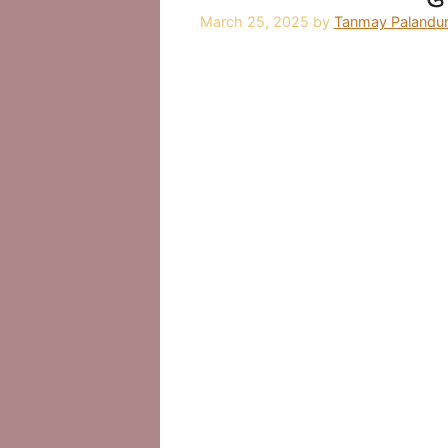
March 25, 2025
by
Tanmay Palandu