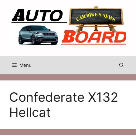
Skip
to
content
Menu
Confederate X132
Hellcat