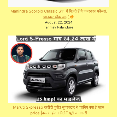
Mahindra Scorpio Classic S11 में मिलते हैं ये जबरदस्त फीचर्स,
जानकर चौंक जाएंगे
August 22, 2024
Tanmay Palandure
Maruti S-presso खरीदी पुनीत सुपरस्टार ने जानिए क्या है खास
price |कलर |इंजन मिलेगी पूरी जानकारी