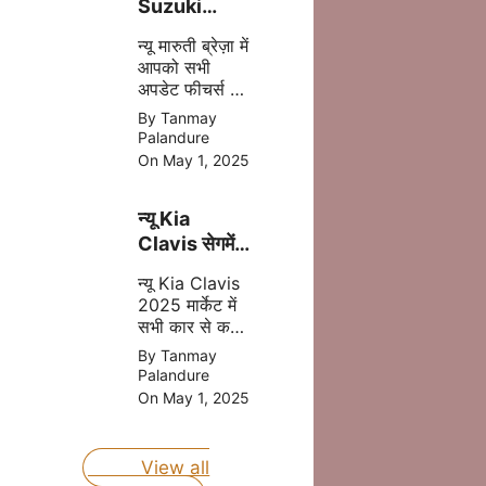
Suzuki
Brezza
न्यू मारुती ब्रेज़ा में
2025 अब
आपको सभी
मात्र ₹8.69
अपडेट फीचर्स और
लाख की प्राइस
दमदार इंजन मिल
By Tanmay
में
जाता है इसमें
Palandure
आपको CNG का
On May 1, 2025
आप्शन भी मिलने
वाला है, जोकि
न्यू Kia
आपकी माइलेज
बढ़ता है |
Clavis सेगमेंट
की बेस्ट कार
न्यू Kia Clavis
होंगी जल्द लॉन्च
2025 मार्केट में
जानिए प्राइस
सभी कार से कड़ा
मुकबला करने
By Tanmay
वाली है, क्युकी यह
Palandure
कार अपडेट
On May 1, 2025
फीचर्स और दमदार
इंजन के साथ
लॉन्च होने वाली है
View all
|