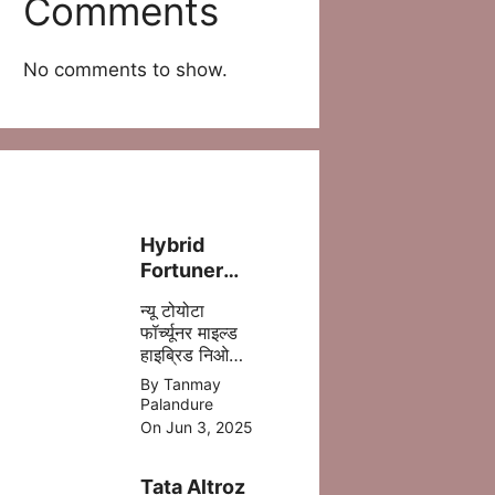
Comments
No comments to show.
Hybrid
Fortuner
लॉन्च – ज़्यादा
न्यू टोयोटा
पावर, कम फ्यूल
फॉर्च्यूनर माइल्ड
खर्च!
हाइब्रिड निओ
ड्राइव में 5 %
By Tanmay
डीजल की बचत
Palandure
होने वाली है
On Jun 3, 2025
,जिसमे ज्यादा
माइलेज आपको
Tata Altroz
मिल जाता है |