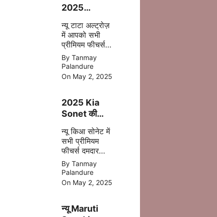
2025
फेसलिफ्ट–
न्यू टाटा अल्ट्रोज़
जानिए क्या-क्या
में आपको सभी
बदला है इस बार
प्रीमियम फीचर्स
अपडेट
By Tanmay
एक्सटीरियर के
Palandure
साथ ज्यादा सेफ्टी,
On May 2, 2025
पॉवरफुल इंजन
आपको देखने मिल
2025 Kia
जाता है |
Sonet की
पहली झलक –
न्यू किआ सोनेट में
अब मिलेगा बड़ा
सभी प्रीमियम
टचस्क्रीन और
फीचर्स दमदार
नए फीचर्स
इंजन डिसेंट सेफ्टी
By Tanmay
बेहतर कलर के
Palandure
साथ 2025 में
On May 2, 2025
मिल जाती है |
न्यू Maruti