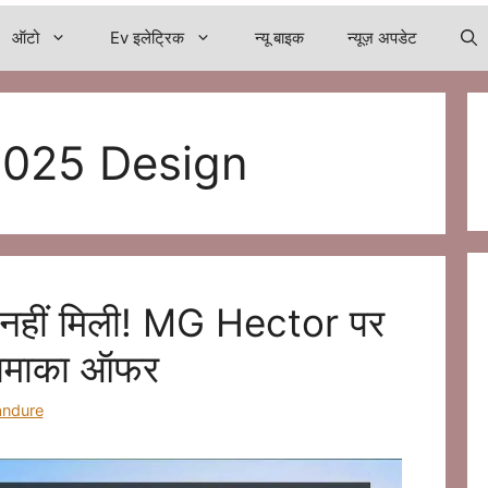
ऑटो
Ev इलेट्रिक
न्यू बाइक
न्यूज़ अपडेट
2025 Design
ी नहीं मिली! MG Hector पर
धमाका ऑफर
andure