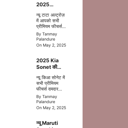
2025
फेसलिफ्ट–
न्यू टाटा अल्ट्रोज़
जानिए क्या-क्या
में आपको सभी
बदला है इस बार
प्रीमियम फीचर्स
अपडेट
By Tanmay
एक्सटीरियर के
Palandure
साथ ज्यादा सेफ्टी,
On May 2, 2025
पॉवरफुल इंजन
आपको देखने मिल
2025 Kia
जाता है |
Sonet की
पहली झलक –
न्यू किआ सोनेट में
अब मिलेगा बड़ा
सभी प्रीमियम
टचस्क्रीन और
फीचर्स दमदार
नए फीचर्स
इंजन डिसेंट सेफ्टी
By Tanmay
बेहतर कलर के
Palandure
साथ 2025 में
On May 2, 2025
मिल जाती है |
न्यू Maruti