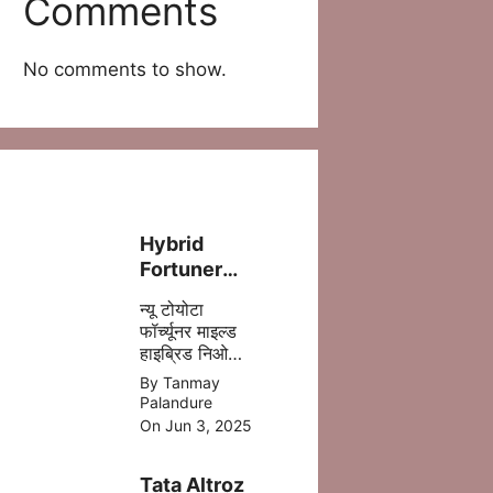
Comments
No comments to show.
Hybrid
Fortuner
लॉन्च – ज़्यादा
न्यू टोयोटा
पावर, कम फ्यूल
फॉर्च्यूनर माइल्ड
खर्च!
हाइब्रिड निओ
ड्राइव में 5 %
By Tanmay
डीजल की बचत
Palandure
होने वाली है
On Jun 3, 2025
,जिसमे ज्यादा
माइलेज आपको
Tata Altroz
मिल जाता है |