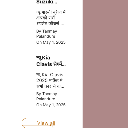
Suzuki
Brezza
न्यू मारुती ब्रेज़ा में
2025 अब
आपको सभी
मात्र ₹8.69
अपडेट फीचर्स और
लाख की प्राइस
दमदार इंजन मिल
By Tanmay
में
जाता है इसमें
Palandure
आपको CNG का
On May 1, 2025
आप्शन भी मिलने
वाला है, जोकि
न्यू Kia
आपकी माइलेज
बढ़ता है |
Clavis सेगमेंट
की बेस्ट कार
न्यू Kia Clavis
होंगी जल्द लॉन्च
2025 मार्केट में
जानिए प्राइस
सभी कार से कड़ा
मुकबला करने
By Tanmay
वाली है, क्युकी यह
Palandure
कार अपडेट
On May 1, 2025
फीचर्स और दमदार
इंजन के साथ
लॉन्च होने वाली है
View all
|