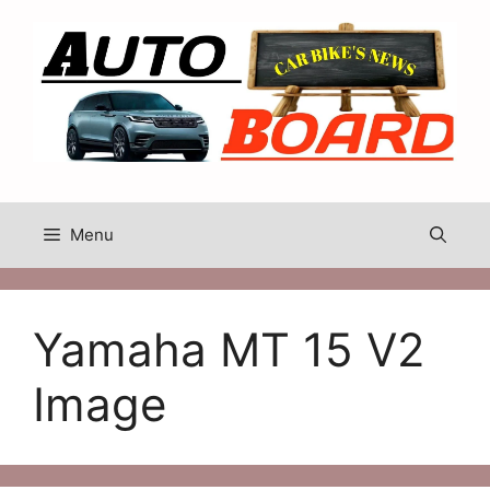
Skip
to
content
Menu
Yamaha MT 15 V2
Image