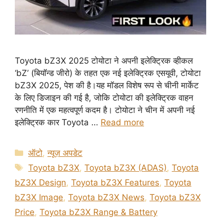
Toyota bZ3X 2025 टोयोटा ने अपनी इलेक्ट्रिक व्हीकल
‘bZ’ (बियॉन्ड जीरो) के तहत एक नई इलेक्ट्रिक एसयूवी, टोयोटा
bZ3X 2025, पेश की है।यह मॉडल विशेष रूप से चीनी मार्केट
के लिए डिजाइन की गई है, जोकि टोयोटा की इलेक्ट्रिक वाहन
रणनीति में एक महत्वपूर्ण कदम है। टोयोटा ने चीन में अपनी नई
इलेक्ट्रिक कार Toyota …
Read more
Categories
ऑटो
,
न्यूज़ अपडेट
Tags
Toyota bZ3X
,
Toyota bZ3X (ADAS)
,
Toyota
bZ3X Design
,
Toyota bZ3X Features
,
Toyota
bZ3X Image
,
Toyota bZ3X News
,
Toyota bZ3X
Price
,
Toyota bZ3X Range & Battery