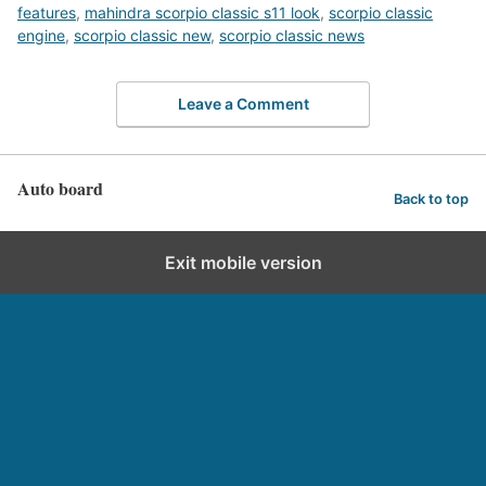
features
,
mahindra scorpio classic s11 look
,
scorpio classic
engine
,
scorpio classic new
,
scorpio classic news
Leave a Comment
Auto board
Back to top
Exit mobile version