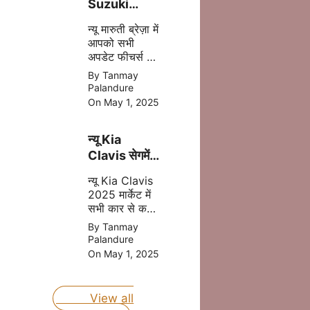
Suzuki
Brezza
न्यू मारुती ब्रेज़ा में
2025 अब
आपको सभी
मात्र ₹8.69
अपडेट फीचर्स और
लाख की प्राइस
दमदार इंजन मिल
By Tanmay
में
जाता है इसमें
Palandure
आपको CNG का
On May 1, 2025
आप्शन भी मिलने
वाला है, जोकि
न्यू Kia
आपकी माइलेज
बढ़ता है |
Clavis सेगमेंट
की बेस्ट कार
न्यू Kia Clavis
होंगी जल्द लॉन्च
2025 मार्केट में
जानिए प्राइस
सभी कार से कड़ा
मुकबला करने
By Tanmay
वाली है, क्युकी यह
Palandure
कार अपडेट
On May 1, 2025
फीचर्स और दमदार
इंजन के साथ
लॉन्च होने वाली है
View all
|