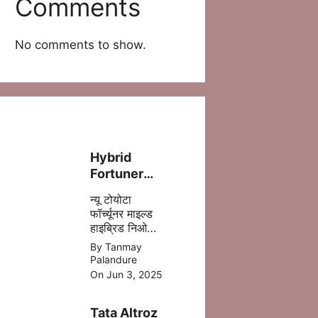
Comments
No comments to show.
Hybrid
Fortuner
लॉन्च – ज़्यादा
न्यू टोयोटा
पावर, कम फ्यूल
फॉर्च्यूनर माइल्ड
खर्च!
हाइब्रिड निओ
ड्राइव में 5 %
By Tanmay
डीजल की बचत
Palandure
होने वाली है
On Jun 3, 2025
,जिसमे ज्यादा
माइलेज आपको
Tata Altroz
मिल जाता है |