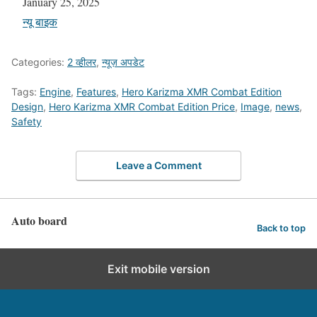
Date
January 25, 2025
In relation to
न्यू बाइक
Categories:
2 व्हीलर
,
न्यूज़ अपडेट
Tags:
Engine
,
Features
,
Hero Karizma XMR Combat Edition
Design
,
Hero Karizma XMR Combat Edition Price
,
Image
,
news
,
Safety
Leave a Comment
Auto board
Back to top
Exit mobile version