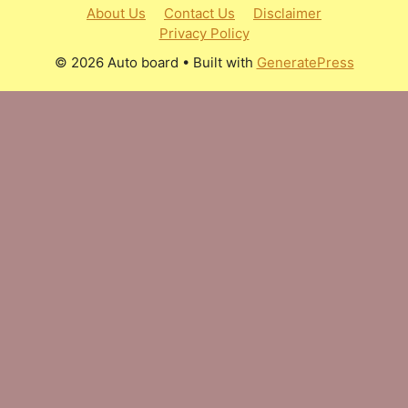
About Us
Contact Us
Disclaimer
Privacy Policy
© 2026 Auto board
• Built with
GeneratePress