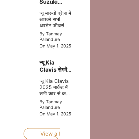
Suzuki
Brezza
न्यू मारुती ब्रेज़ा में
2025 अब
आपको सभी
मात्र ₹8.69
अपडेट फीचर्स और
लाख की प्राइस
दमदार इंजन मिल
By Tanmay
में
जाता है इसमें
Palandure
आपको CNG का
On May 1, 2025
आप्शन भी मिलने
वाला है, जोकि
न्यू Kia
आपकी माइलेज
बढ़ता है |
Clavis सेगमेंट
की बेस्ट कार
न्यू Kia Clavis
होंगी जल्द लॉन्च
2025 मार्केट में
जानिए प्राइस
सभी कार से कड़ा
मुकबला करने
By Tanmay
वाली है, क्युकी यह
Palandure
कार अपडेट
On May 1, 2025
फीचर्स और दमदार
इंजन के साथ
लॉन्च होने वाली है
View all
|