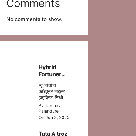
Comments
No comments to show.
Hybrid
Fortuner
लॉन्च – ज़्यादा
न्यू टोयोटा
पावर, कम फ्यूल
फॉर्च्यूनर माइल्ड
खर्च!
हाइब्रिड निओ
ड्राइव में 5 %
By Tanmay
डीजल की बचत
Palandure
होने वाली है
On Jun 3, 2025
,जिसमे ज्यादा
माइलेज आपको
Tata Altroz
मिल जाता है |