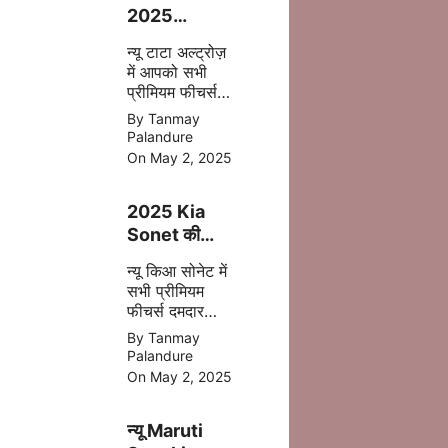
2025
फेसलिफ्ट–
न्यू टाटा अल्ट्रोज़
जानिए क्या-क्या
में आपको सभी
बदला है इस बार
प्रीमियम फीचर्स
अपडेट
By Tanmay
एक्सटीरियर के
Palandure
साथ ज्यादा सेफ्टी,
On May 2, 2025
पॉवरफुल इंजन
आपको देखने मिल
2025 Kia
जाता है |
Sonet की
पहली झलक –
न्यू किआ सोनेट में
अब मिलेगा बड़ा
सभी प्रीमियम
टचस्क्रीन और
फीचर्स दमदार
नए फीचर्स
इंजन डिसेंट सेफ्टी
By Tanmay
बेहतर कलर के
Palandure
साथ 2025 में
On May 2, 2025
मिल जाती है |
न्यू Maruti