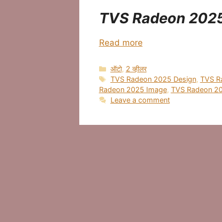
TVS Radeon 2025
Read more
Categories
ऑटो
,
2 व्हीलर
Tags
TVS Radeon 2025 Design
,
TVS R
Radeon 2025 Image
,
TVS Radeon 2
Leave a comment