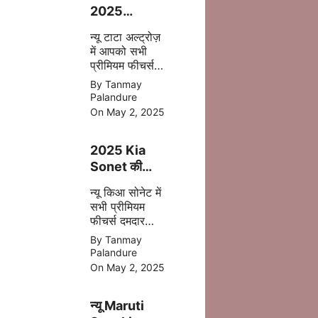
2025
फेसलिफ्ट–
न्यू टाटा अल्ट्रोज़
जानिए क्या-क्या
में आपको सभी
बदला है इस बार
प्रीमियम फीचर्स
अपडेट
By Tanmay
एक्सटीरियर के
Palandure
साथ ज्यादा सेफ्टी,
On May 2, 2025
पॉवरफुल इंजन
आपको देखने मिल
2025 Kia
जाता है |
Sonet की
पहली झलक –
न्यू किआ सोनेट में
अब मिलेगा बड़ा
सभी प्रीमियम
टचस्क्रीन और
फीचर्स दमदार
नए फीचर्स
इंजन डिसेंट सेफ्टी
By Tanmay
बेहतर कलर के
Palandure
साथ 2025 में
On May 2, 2025
मिल जाती है |
न्यू Maruti