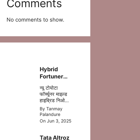
Comments
No comments to show.
Hybrid
Fortuner
लॉन्च – ज़्यादा
न्यू टोयोटा
पावर, कम फ्यूल
फॉर्च्यूनर माइल्ड
खर्च!
हाइब्रिड निओ
ड्राइव में 5 %
By Tanmay
डीजल की बचत
Palandure
होने वाली है
On Jun 3, 2025
,जिसमे ज्यादा
माइलेज आपको
Tata Altroz
मिल जाता है |