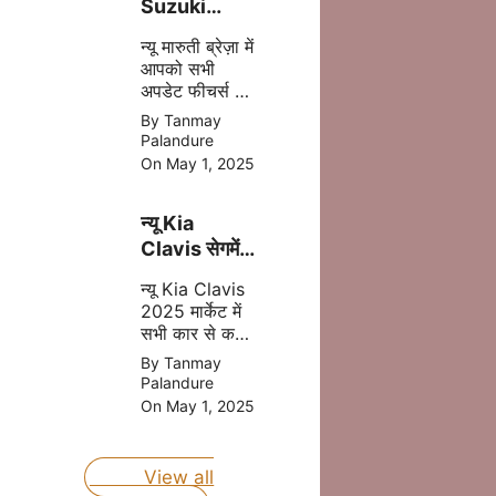
Suzuki
Brezza
न्यू मारुती ब्रेज़ा में
2025 अब
आपको सभी
मात्र ₹8.69
अपडेट फीचर्स और
लाख की प्राइस
दमदार इंजन मिल
By Tanmay
में
जाता है इसमें
Palandure
आपको CNG का
On May 1, 2025
आप्शन भी मिलने
वाला है, जोकि
न्यू Kia
आपकी माइलेज
बढ़ता है |
Clavis सेगमेंट
की बेस्ट कार
न्यू Kia Clavis
होंगी जल्द लॉन्च
2025 मार्केट में
जानिए प्राइस
सभी कार से कड़ा
मुकबला करने
By Tanmay
वाली है, क्युकी यह
Palandure
कार अपडेट
On May 1, 2025
फीचर्स और दमदार
इंजन के साथ
लॉन्च होने वाली है
View all
|