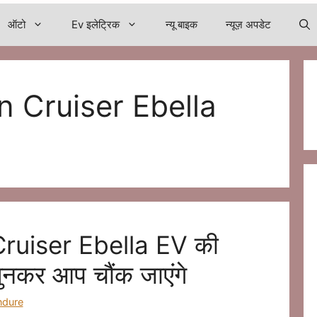
ऑटो
Ev इलेट्रिक
न्यू बाइक
न्यूज़ अपडेट
 Cruiser Ebella
ruiser Ebella EV की
ुनकर आप चौंक जाएंगे
ndure