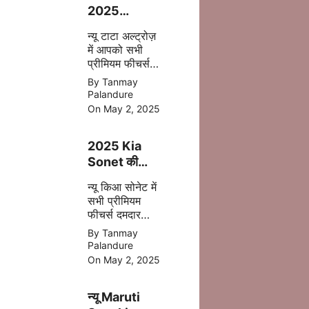
2025
फेसलिफ्ट–
न्यू टाटा अल्ट्रोज़
जानिए क्या-क्या
में आपको सभी
बदला है इस बार
प्रीमियम फीचर्स
अपडेट
By Tanmay
एक्सटीरियर के
Palandure
साथ ज्यादा सेफ्टी,
On May 2, 2025
पॉवरफुल इंजन
आपको देखने मिल
2025 Kia
जाता है |
Sonet की
पहली झलक –
न्यू किआ सोनेट में
अब मिलेगा बड़ा
सभी प्रीमियम
टचस्क्रीन और
फीचर्स दमदार
नए फीचर्स
इंजन डिसेंट सेफ्टी
By Tanmay
बेहतर कलर के
Palandure
साथ 2025 में
On May 2, 2025
मिल जाती है |
न्यू Maruti