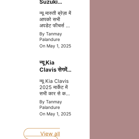
Suzuki
Brezza
न्यू मारुती ब्रेज़ा में
2025 अब
आपको सभी
मात्र ₹8.69
अपडेट फीचर्स और
लाख की प्राइस
दमदार इंजन मिल
By Tanmay
में
जाता है इसमें
Palandure
आपको CNG का
On May 1, 2025
आप्शन भी मिलने
वाला है, जोकि
न्यू Kia
आपकी माइलेज
बढ़ता है |
Clavis सेगमेंट
की बेस्ट कार
न्यू Kia Clavis
होंगी जल्द लॉन्च
2025 मार्केट में
जानिए प्राइस
सभी कार से कड़ा
मुकबला करने
By Tanmay
वाली है, क्युकी यह
Palandure
कार अपडेट
On May 1, 2025
फीचर्स और दमदार
इंजन के साथ
लॉन्च होने वाली है
View all
|