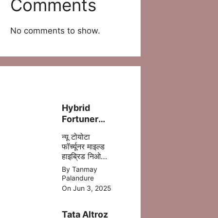
Comments
No comments to show.
Hybrid
Fortuner
लॉन्च – ज़्यादा
न्यू टोयोटा
पावर, कम फ्यूल
फॉर्च्यूनर माइल्ड
खर्च!
हाइब्रिड निओ
ड्राइव में 5 %
By Tanmay
डीजल की बचत
Palandure
होने वाली है
On Jun 3, 2025
,जिसमे ज्यादा
माइलेज आपको
Tata Altroz
मिल जाता है |