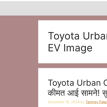
Toyota Urban
EV Image
Toyota Urban C
कीमत आई सामने! स
December 16, 2024
by
Tanmay Pala