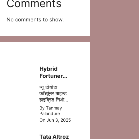
Comments
No comments to show.
Hybrid
Fortuner
लॉन्च – ज़्यादा
न्यू टोयोटा
पावर, कम फ्यूल
फॉर्च्यूनर माइल्ड
खर्च!
हाइब्रिड निओ
ड्राइव में 5 %
By Tanmay
डीजल की बचत
Palandure
होने वाली है
On Jun 3, 2025
,जिसमे ज्यादा
माइलेज आपको
Tata Altroz
मिल जाता है |