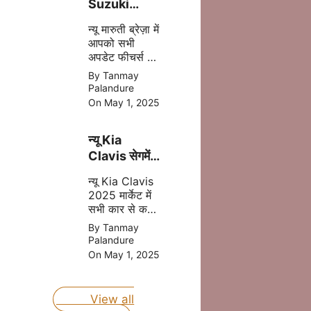
Suzuki
Brezza
न्यू मारुती ब्रेज़ा में
2025 अब
आपको सभी
मात्र ₹8.69
अपडेट फीचर्स और
लाख की प्राइस
दमदार इंजन मिल
By Tanmay
में
जाता है इसमें
Palandure
आपको CNG का
On May 1, 2025
आप्शन भी मिलने
वाला है, जोकि
न्यू Kia
आपकी माइलेज
बढ़ता है |
Clavis सेगमेंट
की बेस्ट कार
न्यू Kia Clavis
होंगी जल्द लॉन्च
2025 मार्केट में
जानिए प्राइस
सभी कार से कड़ा
मुकबला करने
By Tanmay
वाली है, क्युकी यह
Palandure
कार अपडेट
On May 1, 2025
फीचर्स और दमदार
इंजन के साथ
लॉन्च होने वाली है
View all
|