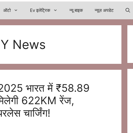
ऑटो
Ev इलेट्रिक
न्यू बाइक
न्यूज़ अपडेट
 Y News
025 भारत में ₹58.89
मिलेगी 622KM रेंज,
ेस चार्जिंग!