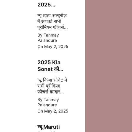
2025
फेसलिफ्ट–
न्यू टाटा अल्ट्रोज़
जानिए क्या-क्या
में आपको सभी
बदला है इस बार
प्रीमियम फीचर्स
अपडेट
By Tanmay
एक्सटीरियर के
Palandure
साथ ज्यादा सेफ्टी,
On May 2, 2025
पॉवरफुल इंजन
आपको देखने मिल
2025 Kia
जाता है |
Sonet की
पहली झलक –
न्यू किआ सोनेट में
अब मिलेगा बड़ा
सभी प्रीमियम
टचस्क्रीन और
फीचर्स दमदार
नए फीचर्स
इंजन डिसेंट सेफ्टी
By Tanmay
बेहतर कलर के
Palandure
साथ 2025 में
On May 2, 2025
मिल जाती है |
न्यू Maruti