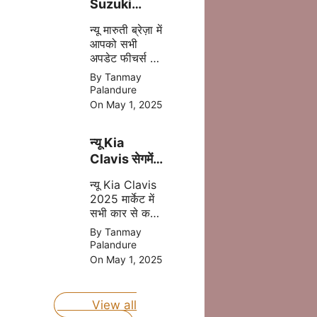
Suzuki
Brezza
न्यू मारुती ब्रेज़ा में
2025 अब
आपको सभी
मात्र ₹8.69
अपडेट फीचर्स और
लाख की प्राइस
दमदार इंजन मिल
By Tanmay
में
जाता है इसमें
Palandure
आपको CNG का
On May 1, 2025
आप्शन भी मिलने
वाला है, जोकि
न्यू Kia
आपकी माइलेज
बढ़ता है |
Clavis सेगमेंट
की बेस्ट कार
न्यू Kia Clavis
होंगी जल्द लॉन्च
2025 मार्केट में
जानिए प्राइस
सभी कार से कड़ा
मुकबला करने
By Tanmay
वाली है, क्युकी यह
Palandure
कार अपडेट
On May 1, 2025
फीचर्स और दमदार
इंजन के साथ
लॉन्च होने वाली है
View all
|