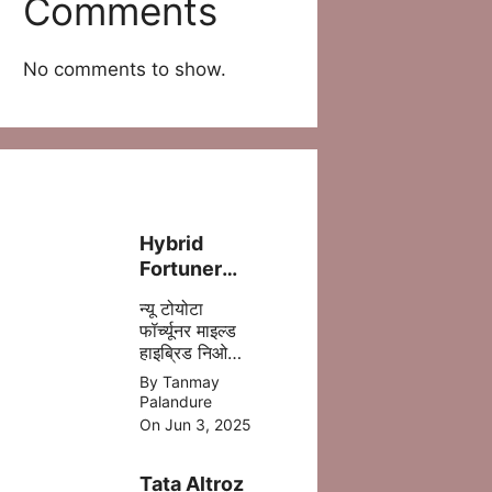
Comments
No comments to show.
Hybrid
Fortuner
लॉन्च – ज़्यादा
न्यू टोयोटा
पावर, कम फ्यूल
फॉर्च्यूनर माइल्ड
खर्च!
हाइब्रिड निओ
ड्राइव में 5 %
By Tanmay
डीजल की बचत
Palandure
होने वाली है
On Jun 3, 2025
,जिसमे ज्यादा
माइलेज आपको
Tata Altroz
मिल जाता है |