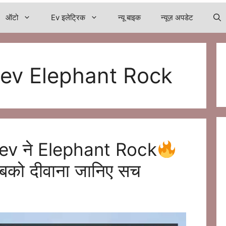
ऑटो
Ev इलेट्रिक
न्यू बाइक
न्यूज़ अपडेट
 ev Elephant Rock
r ev ने Elephant Rock
सबको दीवाना जानिए सच