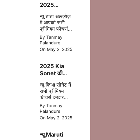
2025
फेसलिफ्ट–
न्यू टाटा अल्ट्रोज़
जानिए क्या-क्या
में आपको सभी
बदला है इस बार
प्रीमियम फीचर्स
अपडेट
By Tanmay
एक्सटीरियर के
Palandure
साथ ज्यादा सेफ्टी,
On May 2, 2025
पॉवरफुल इंजन
आपको देखने मिल
2025 Kia
जाता है |
Sonet की
पहली झलक –
न्यू किआ सोनेट में
अब मिलेगा बड़ा
सभी प्रीमियम
टचस्क्रीन और
फीचर्स दमदार
नए फीचर्स
इंजन डिसेंट सेफ्टी
By Tanmay
बेहतर कलर के
Palandure
साथ 2025 में
On May 2, 2025
मिल जाती है |
न्यू Maruti