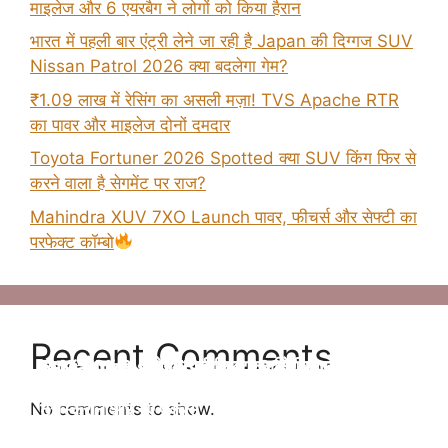
माइलेज और 6 एयरबैग ने लोगों को किया हैरान
भारत में पहली बार एंट्री लेने जा रही है Japan की दिग्गज SUV
Nissan Patrol 2026 क्या बदलेगा गेम?
₹1.09 लाख में रेसिंग का असली मज़ा! TVS Apache RTR
का पावर और माइलेज दोनों दमदार
Toyota Fortuner 2026 Spotted क्या SUV किंग फिर से
करने वाला है सेगमेंट पर राज?
Mahindra XUV 7XO Launch पावर, फीचर्स और सेफ्टी का
परफेक्ट कॉम्बो
Recent Comments
Tata Altroz 2025 फेसलिफ्ट–जानिए क्या-क्या बदला है
न्यू Maruti Suzuki Brezza 2025 अब मात्र ₹8.69
न्यू Kia Clavis सेगमेंट की बेस्ट कार होंगी जल्द लॉन्च
2025 Kia Sonet की पहली झलक – अब मिलेगा बड़ा
Hybrid Fortuner लॉन्च – ज़्यादा पावर, कम फ्यूल खर्च!
इस बार
लाख की प्राइस में
जानिए प्राइस
No comments to show.
टचस्क्रीन और नए फीचर्स
न्यू टोयोटा फॉर्च्यूनर माइल्ड हाइब्रिड निओ ड्राइव में 5 % डीजल
न्यू टाटा अल्ट्रोज़ में आपको सभी प्रीमियम फीचर्स अपडेट
न्यू मारुती ब्रेज़ा में आपको सभी अपडेट फीचर्स और दमदार इंजन
न्यू Kia Clavis 2025 मार्केट में सभी कार से कड़ा मुकबला
की बचत होने वाली है ,जिसमे ज्यादा माइलेज आपको मिल जाता है
एक्सटीरियर के साथ ज्यादा सेफ्टी, पॉवरफुल इंजन आपको देखने
न्यू किआ सोनेट में सभी प्रीमियम फीचर्स दमदार इंजन डिसेंट
मिल जाता है इसमें आपको CNG का आप्शन भी मिलने वाला है,
करने वाली है, क्युकी यह कार अपडेट फीचर्स और दमदार इंजन के