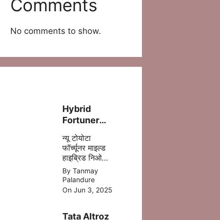
Comments
No comments to show.
Hybrid
Fortuner
लॉन्च – ज़्यादा
न्यू टोयोटा
पावर, कम फ्यूल
फॉर्च्यूनर माइल्ड
खर्च!
हाइब्रिड निओ
ड्राइव में 5 %
By Tanmay
डीजल की बचत
Palandure
होने वाली है
On Jun 3, 2025
,जिसमे ज्यादा
माइलेज आपको
Tata Altroz
मिल जाता है |