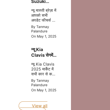
Suzuki
Brezza
न्यू मारुती ब्रेज़ा में
2025 अब
आपको सभी
मात्र ₹8.69
अपडेट फीचर्स और
लाख की प्राइस
दमदार इंजन मिल
By Tanmay
में
जाता है इसमें
Palandure
आपको CNG का
On May 1, 2025
आप्शन भी मिलने
वाला है, जोकि
न्यू Kia
आपकी माइलेज
बढ़ता है |
Clavis सेगमेंट
की बेस्ट कार
न्यू Kia Clavis
होंगी जल्द लॉन्च
2025 मार्केट में
जानिए प्राइस
सभी कार से कड़ा
मुकबला करने
By Tanmay
वाली है, क्युकी यह
Palandure
कार अपडेट
On May 1, 2025
फीचर्स और दमदार
इंजन के साथ
लॉन्च होने वाली है
View all
|