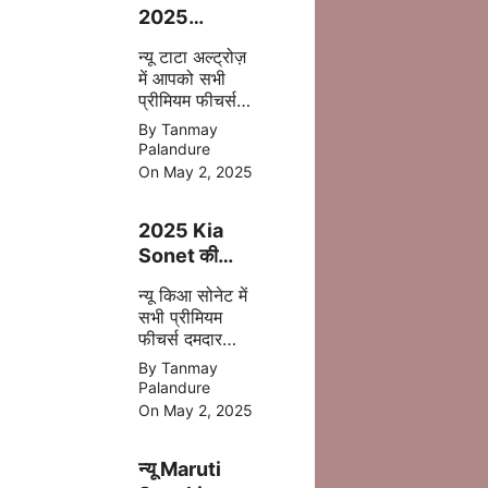
2025
फेसलिफ्ट–
न्यू टाटा अल्ट्रोज़
जानिए क्या-क्या
में आपको सभी
बदला है इस बार
प्रीमियम फीचर्स
अपडेट
By Tanmay
एक्सटीरियर के
Palandure
साथ ज्यादा सेफ्टी,
On May 2, 2025
पॉवरफुल इंजन
आपको देखने मिल
2025 Kia
जाता है |
Sonet की
पहली झलक –
न्यू किआ सोनेट में
अब मिलेगा बड़ा
सभी प्रीमियम
टचस्क्रीन और
फीचर्स दमदार
नए फीचर्स
इंजन डिसेंट सेफ्टी
By Tanmay
बेहतर कलर के
Palandure
साथ 2025 में
On May 2, 2025
मिल जाती है |
न्यू Maruti