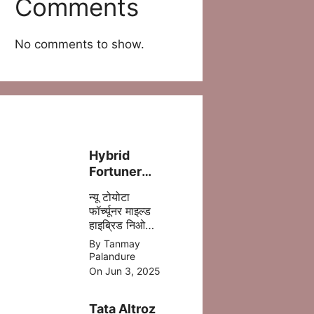
Comments
No comments to show.
Hybrid
Fortuner
लॉन्च – ज़्यादा
न्यू टोयोटा
पावर, कम फ्यूल
फॉर्च्यूनर माइल्ड
खर्च!
हाइब्रिड निओ
ड्राइव में 5 %
By Tanmay
डीजल की बचत
Palandure
होने वाली है
On Jun 3, 2025
,जिसमे ज्यादा
माइलेज आपको
Tata Altroz
मिल जाता है |