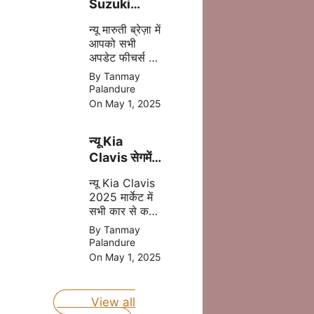
Suzuki
Brezza
न्यू मारुती ब्रेज़ा में
2025 अब
आपको सभी
मात्र ₹8.69
अपडेट फीचर्स और
लाख की प्राइस
दमदार इंजन मिल
By Tanmay
में
जाता है इसमें
Palandure
आपको CNG का
On May 1, 2025
आप्शन भी मिलने
वाला है, जोकि
न्यू Kia
आपकी माइलेज
बढ़ता है |
Clavis सेगमेंट
की बेस्ट कार
न्यू Kia Clavis
होंगी जल्द लॉन्च
2025 मार्केट में
जानिए प्राइस
सभी कार से कड़ा
मुकबला करने
By Tanmay
वाली है, क्युकी यह
Palandure
कार अपडेट
On May 1, 2025
फीचर्स और दमदार
इंजन के साथ
लॉन्च होने वाली है
View all
|