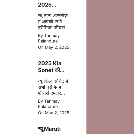
2025
फेसलिफ्ट–
न्यू टाटा अल्ट्रोज़
जानिए क्या-क्या
में आपको सभी
बदला है इस बार
प्रीमियम फीचर्स
अपडेट
By Tanmay
एक्सटीरियर के
Palandure
साथ ज्यादा सेफ्टी,
On May 2, 2025
पॉवरफुल इंजन
आपको देखने मिल
2025 Kia
जाता है |
Sonet की
पहली झलक –
न्यू किआ सोनेट में
अब मिलेगा बड़ा
सभी प्रीमियम
टचस्क्रीन और
फीचर्स दमदार
नए फीचर्स
इंजन डिसेंट सेफ्टी
By Tanmay
बेहतर कलर के
Palandure
साथ 2025 में
On May 2, 2025
मिल जाती है |
न्यू Maruti