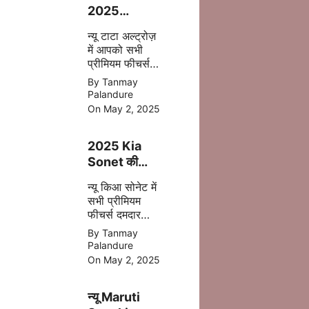
2025
फेसलिफ्ट–
न्यू टाटा अल्ट्रोज़
जानिए क्या-क्या
में आपको सभी
बदला है इस बार
प्रीमियम फीचर्स
अपडेट
By Tanmay
एक्सटीरियर के
Palandure
साथ ज्यादा सेफ्टी,
On May 2, 2025
पॉवरफुल इंजन
आपको देखने मिल
2025 Kia
जाता है |
Sonet की
पहली झलक –
न्यू किआ सोनेट में
अब मिलेगा बड़ा
सभी प्रीमियम
टचस्क्रीन और
फीचर्स दमदार
नए फीचर्स
इंजन डिसेंट सेफ्टी
By Tanmay
बेहतर कलर के
Palandure
साथ 2025 में
On May 2, 2025
मिल जाती है |
न्यू Maruti