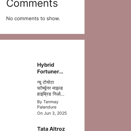
Comments
No comments to show.
Hybrid
Fortuner
लॉन्च – ज़्यादा
न्यू टोयोटा
पावर, कम फ्यूल
फॉर्च्यूनर माइल्ड
खर्च!
हाइब्रिड निओ
ड्राइव में 5 %
By Tanmay
डीजल की बचत
Palandure
होने वाली है
On Jun 3, 2025
,जिसमे ज्यादा
माइलेज आपको
Tata Altroz
मिल जाता है |