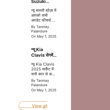
Suzuki
Brezza
न्यू मारुती ब्रेज़ा में
2025 अब
आपको सभी
मात्र ₹8.69
अपडेट फीचर्स और
लाख की प्राइस
दमदार इंजन मिल
By Tanmay
में
जाता है इसमें
Palandure
आपको CNG का
On May 1, 2025
आप्शन भी मिलने
वाला है, जोकि
न्यू Kia
आपकी माइलेज
बढ़ता है |
Clavis सेगमेंट
की बेस्ट कार
न्यू Kia Clavis
होंगी जल्द लॉन्च
2025 मार्केट में
जानिए प्राइस
सभी कार से कड़ा
मुकबला करने
By Tanmay
वाली है, क्युकी यह
Palandure
कार अपडेट
On May 1, 2025
फीचर्स और दमदार
इंजन के साथ
लॉन्च होने वाली है
View all
|