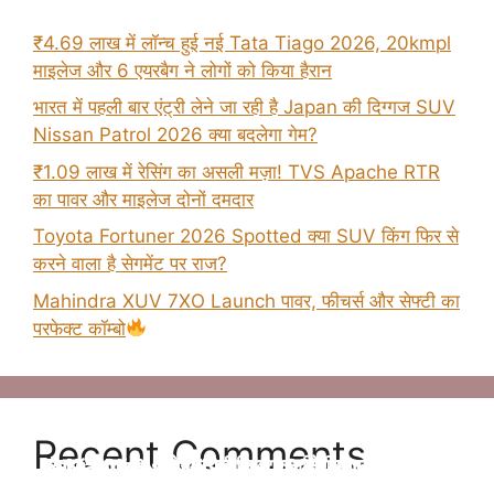
₹4.69 लाख में लॉन्च हुई नई Tata Tiago 2026, 20kmpl
माइलेज और 6 एयरबैग ने लोगों को किया हैरान
भारत में पहली बार एंट्री लेने जा रही है Japan की दिग्गज SUV
Nissan Patrol 2026 क्या बदलेगा गेम?
₹1.09 लाख में रेसिंग का असली मज़ा! TVS Apache RTR
का पावर और माइलेज दोनों दमदार
Toyota Fortuner 2026 Spotted क्या SUV किंग फिर से
करने वाला है सेगमेंट पर राज?
Mahindra XUV 7XO Launch पावर, फीचर्स और सेफ्टी का
परफेक्ट कॉम्बो
Recent Comments
Tata Altroz 2025 फेसलिफ्ट–जानिए क्या-क्या बदला है
न्यू Maruti Suzuki Brezza 2025 अब मात्र ₹8.69
न्यू Kia Clavis सेगमेंट की बेस्ट कार होंगी जल्द लॉन्च
2025 Kia Sonet की पहली झलक – अब मिलेगा बड़ा
Hybrid Fortuner लॉन्च – ज़्यादा पावर, कम फ्यूल खर्च!
इस बार
लाख की प्राइस में
जानिए प्राइस