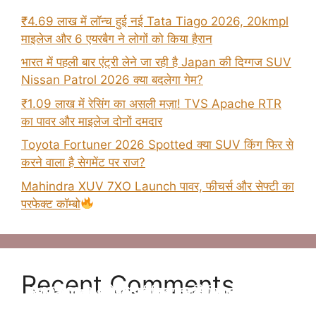
₹4.69 लाख में लॉन्च हुई नई Tata Tiago 2026, 20kmpl
माइलेज और 6 एयरबैग ने लोगों को किया हैरान
भारत में पहली बार एंट्री लेने जा रही है Japan की दिग्गज SUV
Nissan Patrol 2026 क्या बदलेगा गेम?
₹1.09 लाख में रेसिंग का असली मज़ा! TVS Apache RTR
का पावर और माइलेज दोनों दमदार
Toyota Fortuner 2026 Spotted क्या SUV किंग फिर से
करने वाला है सेगमेंट पर राज?
Mahindra XUV 7XO Launch पावर, फीचर्स और सेफ्टी का
परफेक्ट कॉम्बो
Recent Comments
Tata Altroz 2025 फेसलिफ्ट–जानिए क्या-क्या बदला है
न्यू Maruti Suzuki Brezza 2025 अब मात्र ₹8.69
न्यू Kia Clavis सेगमेंट की बेस्ट कार होंगी जल्द लॉन्च
2025 Kia Sonet की पहली झलक – अब मिलेगा बड़ा
Hybrid Fortuner लॉन्च – ज़्यादा पावर, कम फ्यूल खर्च!
इस बार
लाख की प्राइस में
जानिए प्राइस