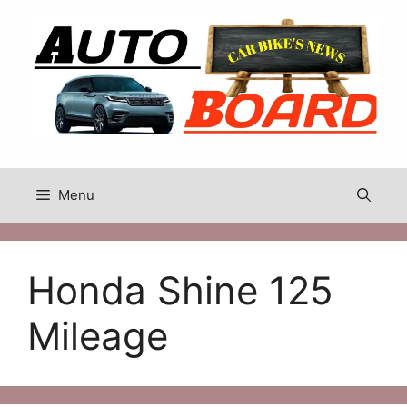
Skip
to
content
Menu
Honda Shine 125
Mileage