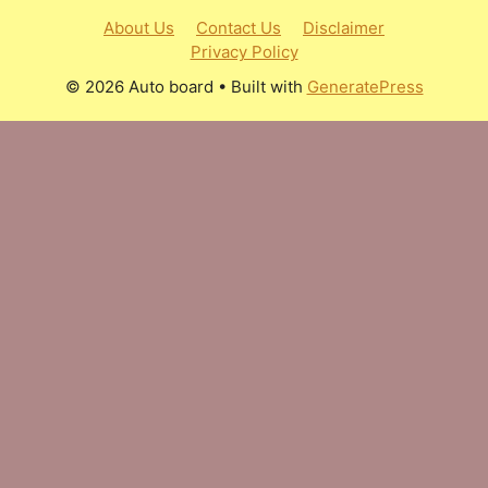
About Us
Contact Us
Disclaimer
Privacy Policy
© 2026 Auto board
• Built with
GeneratePress