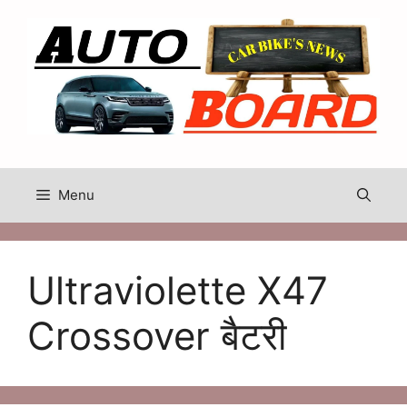
Skip
to
content
Menu
Ultraviolette X47
Crossover बैटरी