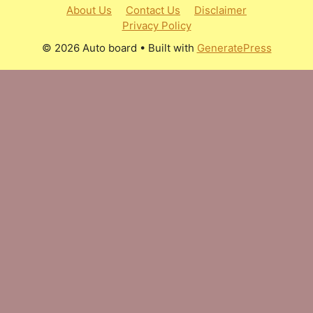
About Us
Contact Us
Disclaimer
Privacy Policy
© 2026 Auto board
• Built with
GeneratePress