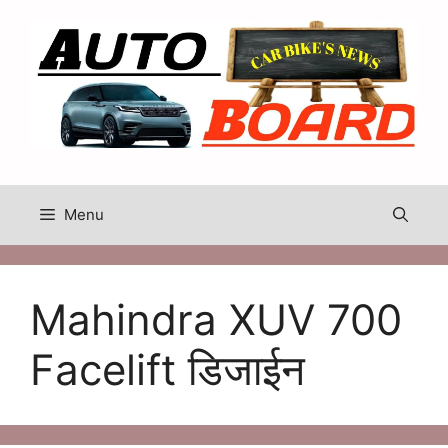
Skip
to
content
Menu
Mahindra XUV 700
Facelift डिजाईन